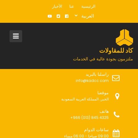
S
الرئيسية
عنا
الأخبار
k
i
p
t
o
c
كاد للمقاولات
o
ملتزمون بجودة عالية في الخدمات
n
t
راسلنا بالبريد
e
info@kadcc.com
n
t
موقعنا
الخبر، المملكة العربية السعودية
هاتف
+966 (013) 845 4325
ساعات الدوام
09:00 صباحا - 06:00 مساء